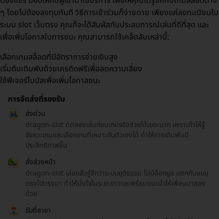
ต้องแชร์ มอบให้กับผู้เข้ามาใช้บริการ เพื่อให้คุณได้รู้จักกับเกมสล็อตต่าง
ๆ โดยไม่ต้องลงทุนทันที วิธีการเข้าร่วมก็ง่ายดาย เพียงแค่ลงทะเบียนใน
ระบบ slot เว็บตรง คุณก็จะได้สัมผัสกับประสบการณ์เล่นที่ดีที่สุด และ
เพื่อเพิ่มโอกาสในการชนะ คุณสามารถใช้เคล็ดลับเหล่านี้:
เลือกเกมสล็อตที่มีอัตราการจ่ายเงินสูง
เริ่มต้นเดิมพันด้วยเครดิตฟรีเพื่อลดความเสี่ยง
ใช้ฟีเจอร์โบนัสเพื่อเพิ่มโอกาสชนะ
การจัดส่งที่รองรับ
ส่งด่วน
dragon-slot ทดลองเล่นก่อนเกมจริงช่วยได้เยอะมาก เพราะทำให้รู้
จังหวะเกมและเลือกเกมที่เหมาะกับตัวเองได้ ทำให้การเดิมพันมี
ประสิทธิภาพขึ้น
สั่งล่วงหน้า
dragon-slot เล่นแล้วรู้สึกว่าระบบยุติธรรม ไม่มีล็อกยูส แตกกันแบบ
ตรงไปตรงมา ทำให้มั่นใจในระยะยาวและพร้อมแนะนำให้เพื่อนมาลอง
ด้วย
รับที่สาขา